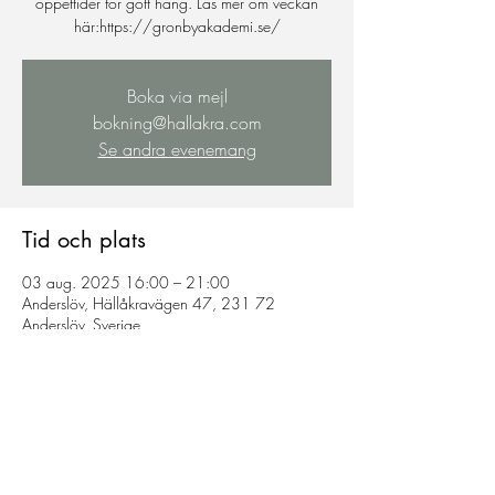
öppettider för gött häng. Läs mer om veckan
här:https://gronbyakademi.se/
Boka via mejl
bokning@hallakra.com
Se andra evenemang
Tid och plats
03 aug. 2025 16:00 – 21:00
Anderslöv, Hällåkravägen 47, 231 72
Anderslöv, Sverige
Dela detta evenemang