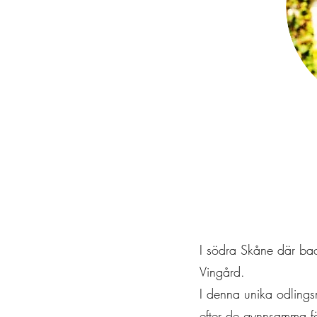
I södra Skåne där bac
Vingård.
I denna unika odlings
efter de gynnsamma fö