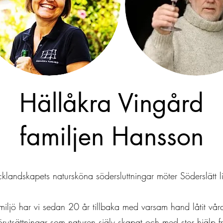
Hällåkra Vingård
familjen Hansson
klandskapets natursköna södersluttningar möter Söderslätt l
miljö har vi sedan 20 år tillbaka med varsam hand låtit vår
rutsättningar som naturen själv skapat och med stor hjälp 