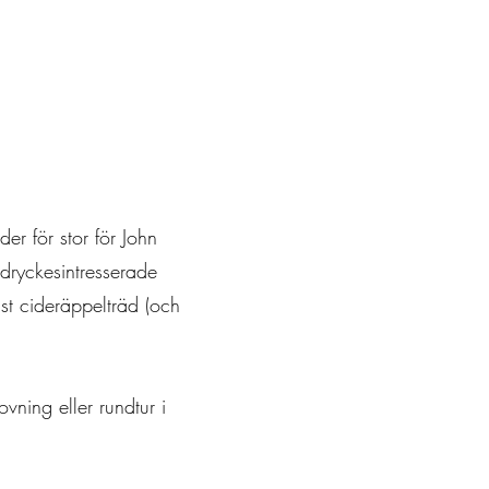
r för stor för John
 dryckesintresserade
t cideräppelträd (och
ning eller rundtur i