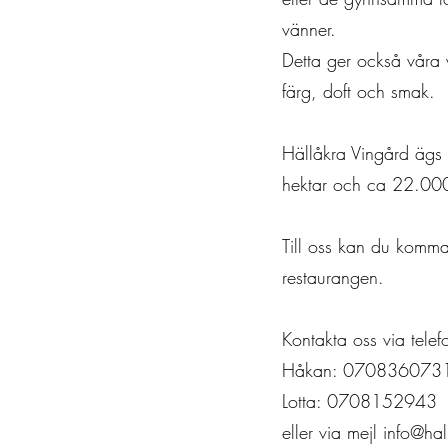
vänner.
Detta ger också våra 
färg, doft och smak.
Hällåkra Vingård ägs 
hektar och ca 22.000 
Till oss kan du komma
restaurangen.
Kontakta oss via tele
Håkan: 070836073
Lotta: 0708152943
eller via mejl
info@ha