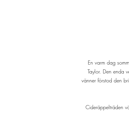
En varm dag sommar
Taylor. Den enda ve
vänner förstod den b
Cideräppelträden vä