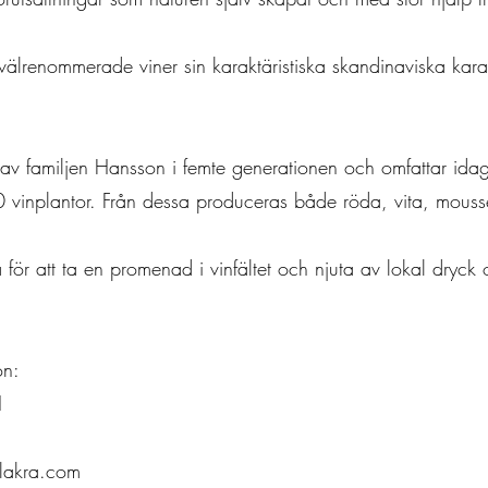
välrenommerade viner sin karaktäristiska skandinaviska kara
av familjen Hansson i femte generationen och omfattar idag
vinplantor. Från dessa produceras både röda, vita, mouss
 för att ta en promenad i vinfältet och njuta av lokal dryck
fon:
1
llakra.com