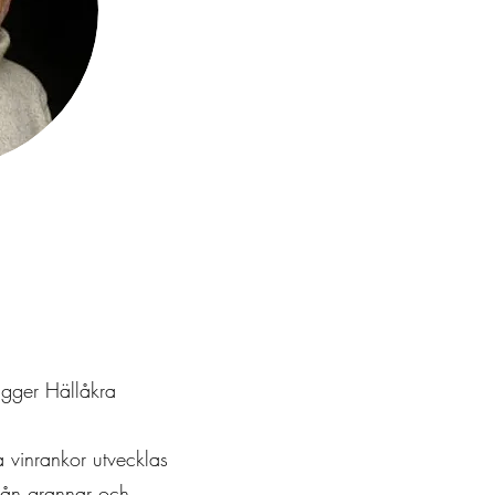
igger Hällåkra
a vinrankor utvecklas
från grannar och