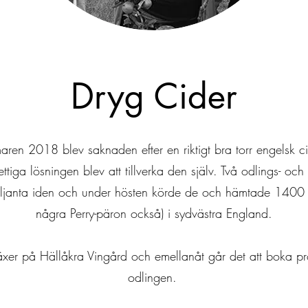
Dryg Cider
en 2018 blev saknaden efter en riktigt bra torr engelsk cide
ttiga lösningen blev att tillverka den själv. Två odlings- och
riljanta iden och under hösten körde de och hämtade 1400 s
några Perry-päron också) i sydvästra England.
xer på Hällåkra Vingård och emellanåt går det att boka prov
odlingen.