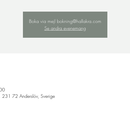
Boka via mejl bokning@hallakra.com
Se andra evenemang
:00
, 231 72 Anderslöv, Sverige