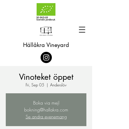
Hällåkra Vineyard
Vinoteket öppet
Fri, Sep 05
  |  
Anderslöv
Boka via mejl
bokning@hallakra.com
Se andra evenemang