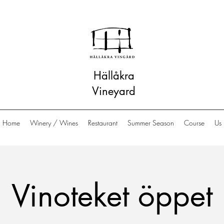
Hällåkra
Vineyard
Home
Winery / Wines
Restaurant
Summer Season
Course
Us
Vinoteket öppet