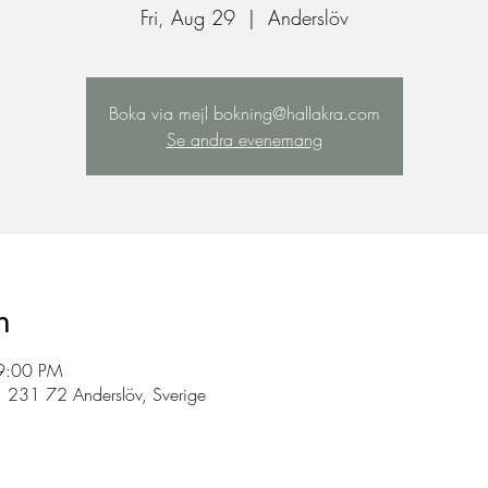
Fri, Aug 29
  |  
Anderslöv
Boka via mejl bokning@hallakra.com
Se andra evenemang
n
9:00 PM
, 231 72 Anderslöv, Sverige