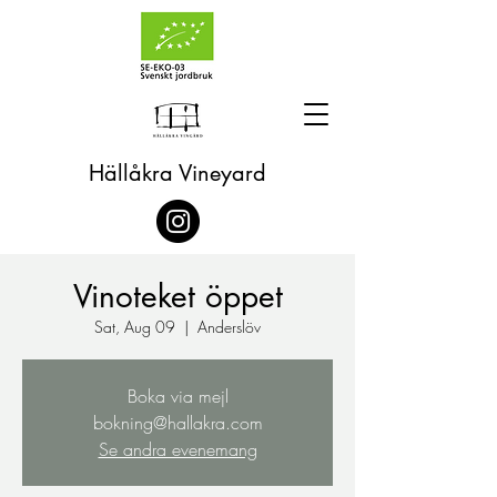
Hällåkra Vineyard
Vinoteket öppet
Sat, Aug 09
  |  
Anderslöv
Boka via mejl
bokning@hallakra.com
Se andra evenemang