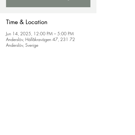
Time & Location
Jun 14, 2025, 12:00 PM – 5:00 PM
Anderslöv, Hällåkravägen 47, 231 72
Anderslöv, Sverige
Share this event
© 2021 by Hällåkra Vingård.