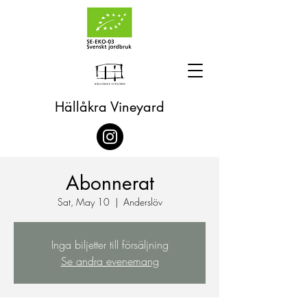
Hällåkra Vineyard
Abonnerat
Sat, May 10
  |  
Anderslöv
Inga biljetter till försäljning
Se andra evenemang